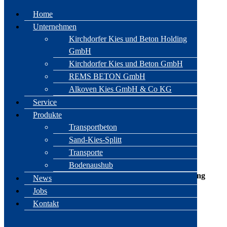
Home
Unternehmen
Kirchdorfer Kies und Beton Holding
GmbH
direkt zum Inhalt
direkt zur Navigation
Kirchdorfer Kies und Beton GmbH
REMS BETON GmbH
Service
Alkoven Kies GmbH & Co KG
Service
Entsorgung
Produkte
Preisliste Abfallübernahme 2025
Transportbeton
Sand-Kies-Splitt
Übernahme Recycling-Baustoffe
Transporte
Preisliste Recycling-Baustoffe 2025
Bodenaushub
Leistungserklärungen gem. EU-Bauprodukte-Verordnung
News
Jobs
EN 13242 RB II 0/63, U6, U-A
Kontakt
EN 13242 RM II 0/63, U6, U-A