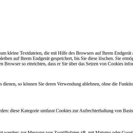
um kleine Textdateien, die mit Hilfe des Browsers auf Ihrem Endgerät
bleiben auf Ihrem Endgerät gespeichert, bis Sie diese löschen. Sie erm
Browser so einrichten, dass er Sie über das Setzen von Cookies inform
n dienen, so können Sie deren Verwendung ablehnen, ohne die Funktio
erden: diese Kategorie umfasst Cookies zur Aufrechterhaltung von Basi
ötigt werden: zur Messung von Zugriffsdaten zB. mit Matomo oder Google